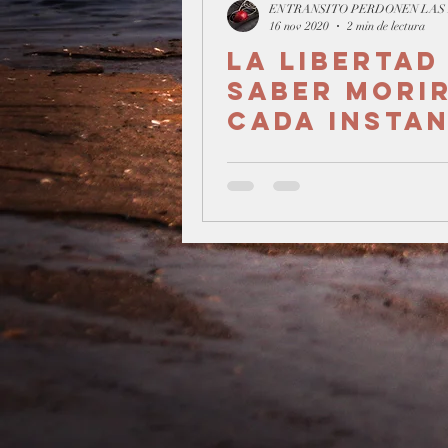
16 nov 2020
2 min de lectura
La libertad
saber morir
cada insta