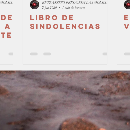
EN TRANSITO PERDONEN LAS MOLESTIAS
EN TRANSITO PERDONEN LAS MOLESTIAS
2 jun 2020
1 min de lectura
 de
Libro de
E
 a
Sindolencias
v
nte